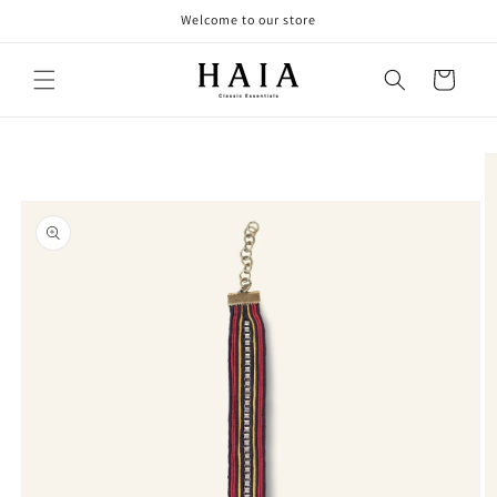
Skip to
Welcome to our store
content
Cart
Skip to
product
information