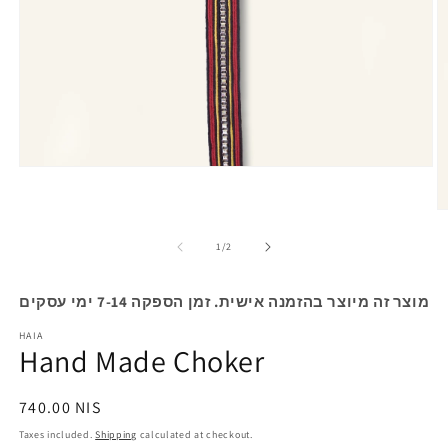
Open
media
1
O
in
m
modal
2
of
1
/
2
in
m
מוצר זה מיוצר בהזמנה אישית. זמן הספקה 7-14 ימי עסקים
HAIA
Hand Made Choker
Regular
740.00 NIS
price
Taxes included.
Shipping
calculated at checkout.