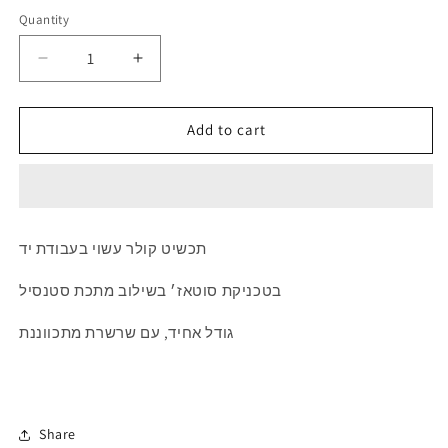
Quantity
Quantity
Decrease
Increase
quantity
quantity
for
for
Hand
Hand
Add to cart
Made
Made
Choker
Choker
תכשיט קולר עשוי בעבודת יד
בטכניקת סוטאז׳ בשילוב מתכת סטנסיל
גודל אחיד, עם שרשרת מתכווננת
Share