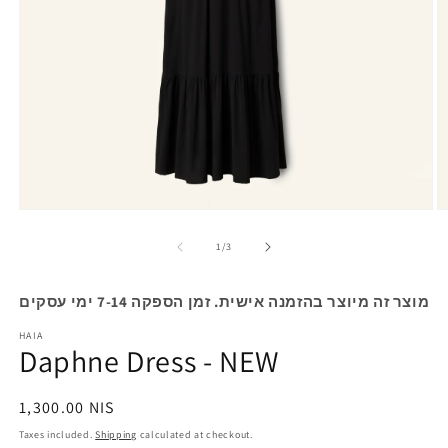
Open
O
media
m
1
2
of
1
/
3
in
in
modal
m
מוצר זה מיוצר בהזמנה אישית. זמן הספקה 7-14 ימי עסקים
HAIA
Daphne Dress - NEW
Regular
1,300.00 NIS
price
Taxes included.
Shipping
calculated at checkout.