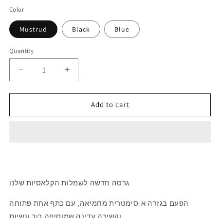
Color
Mustrud
Black
Blue
Quantity
Quantity
Decrease
Increase
quantity
quantity
for
for
Daphne
Daphne
Add to cart
Dress
Dress
-
-
NEW
NEW
גרסה חדשה לשמלות הקלאסיות שלנו
הפעם בגזרה א-סימטרית מחמיאה, עם כתף אחת פתוחה
וקשירה עדינה שמוסיפה רוך ונשיות.