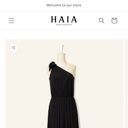
Skip to
Welcome to our store
content
Cart
Skip to
product
information