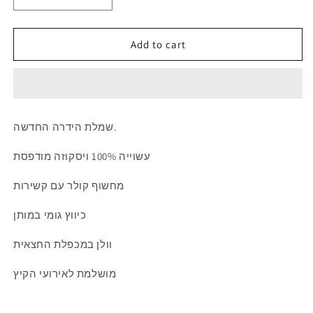
Decrease
Increase
quantity
quantity
for
for
Hydra
Hydra
Add to cart
Dress
Dress
שמלת הידרה החדשה.
עשוייה 100% ויסקוזה מודפסת
מחשוף קולר עם קשירות
כיווץ גומי במותן
וולן במכפלת החצאית
מושלמת לאירועי הקיץ